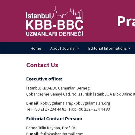
Pr
Home
About Journal
Editorial Informations
Contact Us
Executive office:
İstanbul KBB-BBC Uzmanları Derneği
Çobançeşme Sanayi Cad. No: 11, Nish İstanbul, A Blok Daire: 8
E-mail:
kbbuygulamaları@kbbuygulamaları.org
Tel: +90 212 - 234 44 81 Fax: +90 212 - 234 44 83
Editorial Contact Person:
Fatma Tülin Kayhan, Prof. Dr.
E-mail:
ftulinkayhan@gmail.com