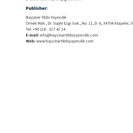
Publisher:
Bayçınar Tıbbi Yayıncılık
Örnek Mah., Dr. Suphi Ezgi Sok., No: 11, D: 6, 34704 Ataşehir, İ
Tel: +90 216 - 317 41 14
E-mail:
info@baycinartibbiyayincilik.com
Web:
www.baycinartibbiyayincilik.com